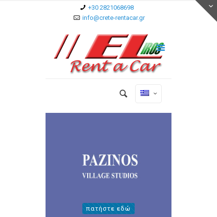
+30 2821068698
info@crete-rentacar.gr
πατήστε εδώ